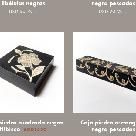
libélulas negras
negra pescados
USD
60
USD
20
IVA inc.
IVA inc.
piedra cuadrada negra
Caja piedra rectang
Hibisco
negra pescados