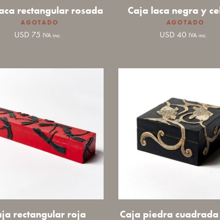
laca rectangular rosada
Caja laca negra y ce
USD
75
USD
40
IVA inc.
IVA inc.
ja rectangular roja
Caja piedra cuadrada 