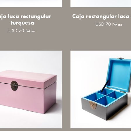
ja laca rectangular
Caja rectangular laca 
turquesa
USD
70
IVA inc.
USD
70
IVA inc.