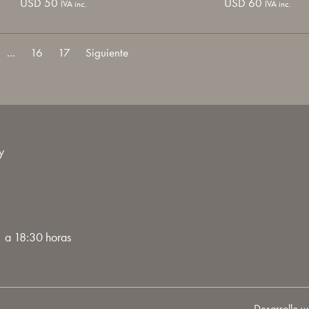
USD
50
USD
60
IVA inc.
IVA inc.
...
16
17
y
 a 18:30 horas
Desarrollo w