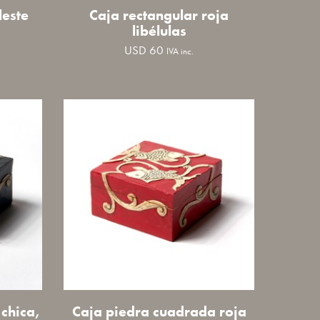
leste
Caja rectangular roja
libélulas
USD
60
IVA inc.
chica,
Caja piedra cuadrada roja