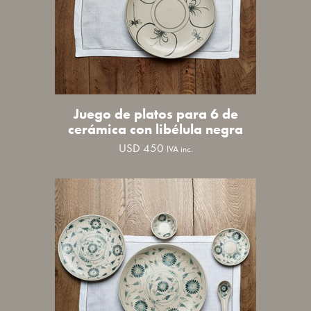
Juego de platos para 6 de
cerámica con libélula negra
USD
450
IVA inc.