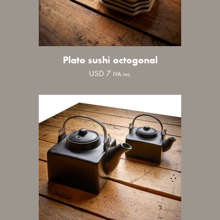
Plato sushi octogonal
USD
7
IVA inc.