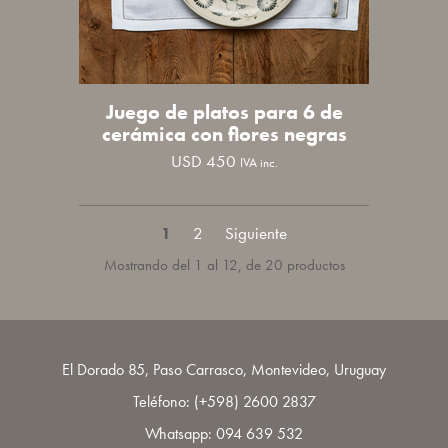
Juego de platos para 6 de
cerámica con flores negras
USD
450
IVA inc.
1
2
Mostrando del 1 al 12, de 20 productos
El Dorado 85, Paso Carrasco, Montevideo, Uruguay
Teléfono:
(+598) 2600 2837
Whatsapp:
094 639 532