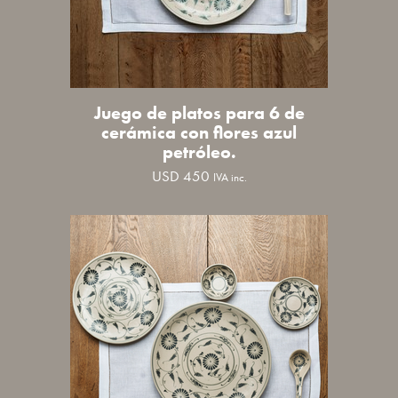
Juego de platos para 6 de
cerámica con flores azul
petróleo.
USD
450
IVA inc.