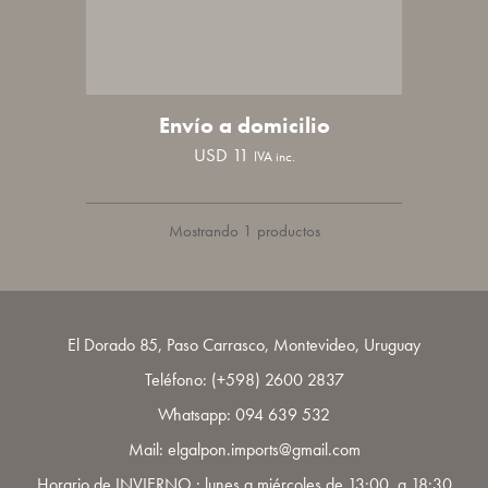
Envío a domicilio
USD
11
IVA inc.
Mostrando 1 productos
El Dorado 85, Paso Carrasco, Montevideo, Uruguay
Teléfono:
(+598) 2600 2837
Whatsapp:
094 639 532
Mail: elgalpon.imports@gmail.com
Horario de INVIERNO : lunes a miércoles de 13:00 a 18:30