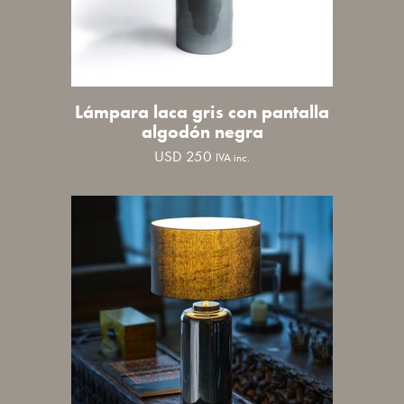
Lámpara laca gris con pantalla
algodón negra
USD
250
IVA inc.