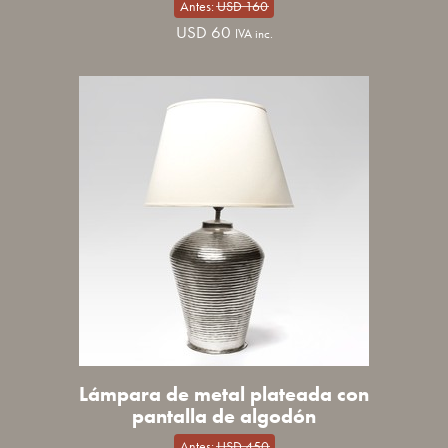
Antes:
USD
160
USD
60
IVA inc.
Lámpara de metal plateada con
pantalla de algodón
Antes:
USD
450