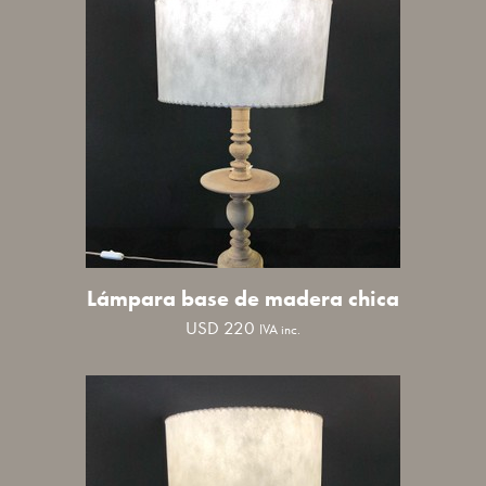
Lámpara base de madera chica
USD
220
IVA inc.