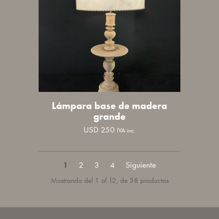
Lámpara base de madera
grande
USD
250
IVA inc.
1
2
3
4
Mostrando del 1 al 12, de 38 productos