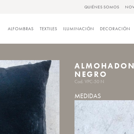
QUIÉNES SOMOS
NOV
ALFOMBRAS
TEXTILES
ILUMINACIÓN
DECORACIÓN
ALMOHADON 
NEGRO
Cod. VPC-50 N
MEDIDAS